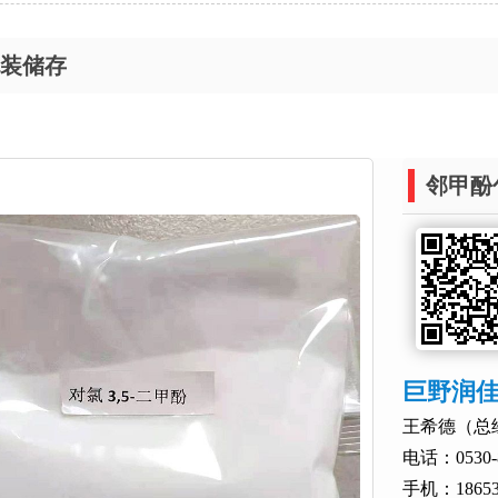
装储存
邻甲酚
巨野润
王希德（总
电话：0530-8
手机：186536