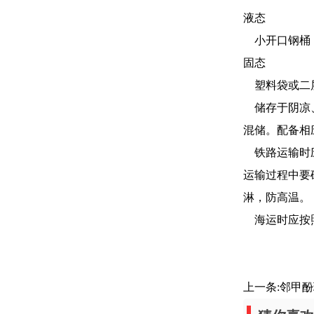
液态
小开口钢桶；
固态
塑料袋或二层
储存于阴凉、
混储。配备相
铁路运输时应
运输过程中要
淋，防高温。
海运时应按照
上一条:
邻甲酚