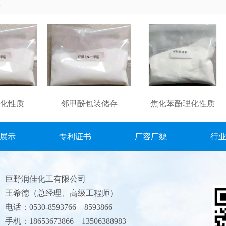
化性质
邻甲酚包装储存
焦化苯酚理化性质
展示
专利证书
厂容厂貌
行
巨野润佳化工有限公司
王希德（总经理、高级工程师）
电话：0530-8593766 8593866
手机：18653673866 13506388983