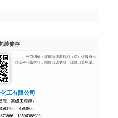
包装储存
小开口钢桶；玻璃瓶或塑料桶（罐）外普通木
箱或半花格木箱；螺纹口玻璃瓶；螺纹口玻璃瓶。
佳化工有限公司
经理、高级工程师）
593766 8593866
73866 13506388983