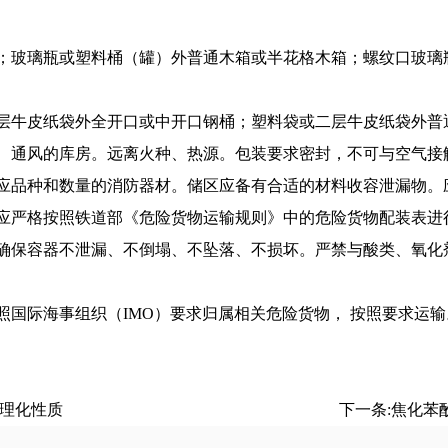
玻璃瓶或塑料桶（罐）外普通木箱或半花格木箱；螺纹口玻璃
牛皮纸袋外全开口或中开口钢桶；塑料袋或二层牛皮纸袋外普
通风的库房。远离火种、热源。包装要求密封，不可与空气接
应品种和数量的消防器材。储区应备有合适的材料收容泄漏物。应
严格按照铁道部《危险货物运输规则》中的危险货物配装表进
确保容器不泄漏、不倒塌、不坠落、不损坏。严禁与酸类、氧化
国际海事组织（IMO）要求归属相关危险货物， 按照要求运输
理化性质
下一条:
焦化苯